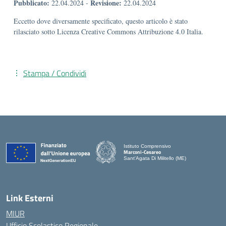
Pubblicato:
Revisione:
22.04.2024
-
22.04.2024
Eccetto dove diversamente specificato, questo articolo è stato
rilasciato sotto Licenza Creative Commons Attribuzione 4.0 Italia.
Stampa / Condividi
Istituto Comprensivo
Marconi-Cesareo
Sant'Agata Di Militello (ME)
— Visita la pagina iniziale della scuola
Link Esterni
MIUR
Ufficio Scolastico Regionale