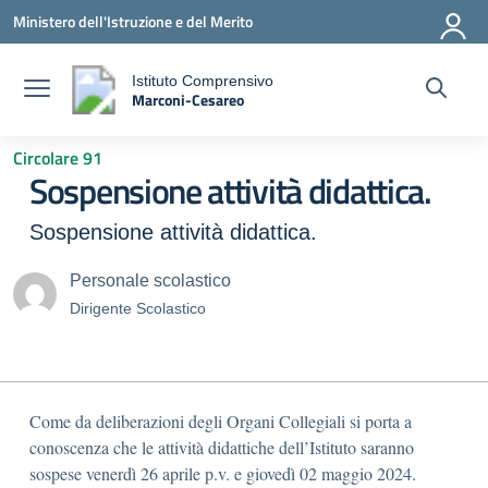
Vai ai contenuti
Vai al menu di navigazione
Vai al footer
Ministero dell'Istruzione e del Merito
Istituto Comprensivo
Marconi-Cesareo
a
— Visita la pagina iniziale della scuola
Circolare 91
Sospensione attività didattica.
Sospensione attività didattica.
Personale scolastico
Dirigente Scolastico
Come da deliberazioni degli Organi Collegiali si porta a
conoscenza che le attività didattiche dell’Istituto saranno
sospese venerdì 26 aprile p.v. e giovedì 02 maggio 2024.