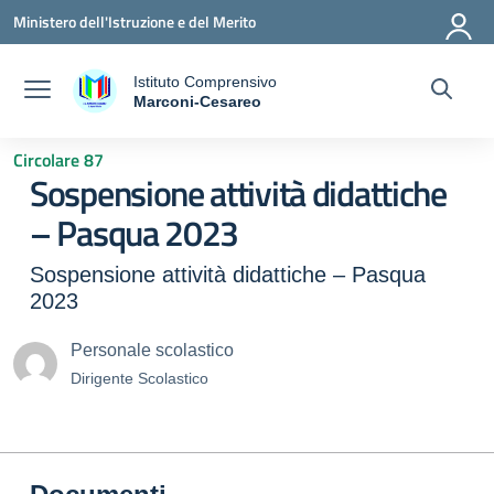
Vai ai contenuti
Vai al menu di navigazione
Vai al footer
Ministero dell'Istruzione e del Merito
Istituto Comprensivo
a
Marconi-Cesareo
— Visita la pagina iniziale della scuola
Circolare 87
Sospensione attività didattiche
– Pasqua 2023
Sospensione attività didattiche – Pasqua
2023
Personale scolastico
Dirigente Scolastico