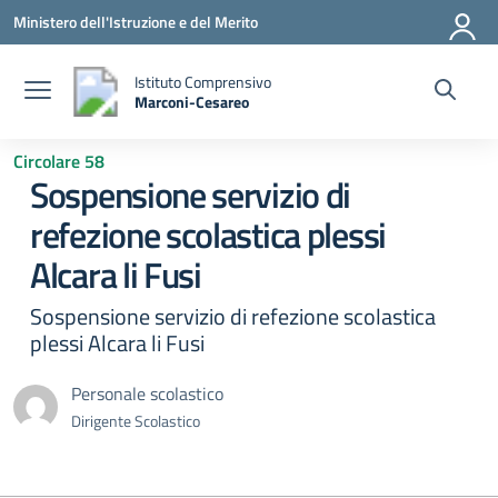
Vai ai contenuti
Vai al menu di navigazione
Vai al footer
Ministero dell'Istruzione e del Merito
Istituto Comprensivo
Marconi-Cesareo
— Visita la pagina iniziale della scuola
Circolare 58
Sospensione servizio di
refezione scolastica plessi
Alcara li Fusi
Sospensione servizio di refezione scolastica
plessi Alcara li Fusi
Personale scolastico
Dirigente Scolastico