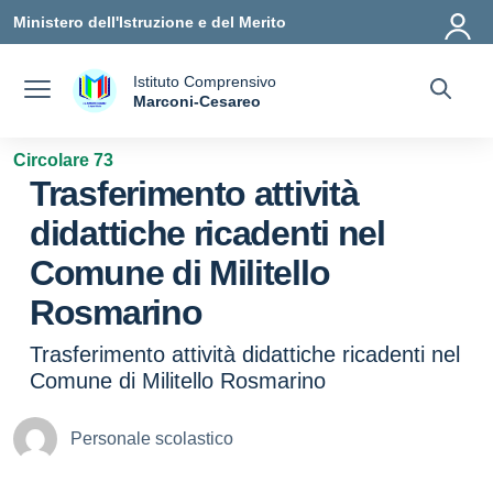
Vai ai contenuti
Vai al menu di navigazione
Vai al footer
Ministero dell'Istruzione e del Merito
Istituto Comprensivo
a
Marconi-Cesareo
— Visita la pagina iniziale della scuola
Circolare 73
Trasferimento attività
didattiche ricadenti nel
Comune di Militello
Rosmarino
Trasferimento attività didattiche ricadenti nel
Comune di Militello Rosmarino
Personale scolastico