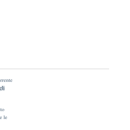
rrente
gli
ito
e le