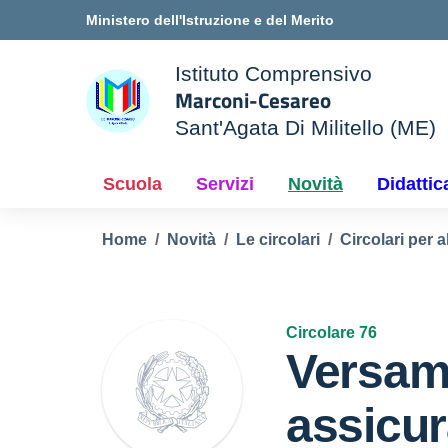
Vai ai contenuti
Vai al menu di navigazione
Vai al footer
Ministero dell'Istruzione e del Merito
Istituto Comprensivo
Marconi-Cesareo
Sant'Agata Di Militello (ME)
le della scuola
— Visita la pagina iniziale d
Scuola
Servizi
Novità
Didattic
Home
Novità
Le circolari
Circolari per a
Circolare 76
Versam
assicur