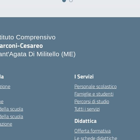
stituto Comprensivo
arconi-Cesareo
nt'Agata Di Militello (ME)
Visita la pagina iniziale della scuola
la
I Servizi
zione
Personale scolastico
Famiglie e studenti
ne
Percorsi di studio
della scuola
Tutti i servizi
della scuola
Didattica
azione
Offerta formativa
Le schede didattiche