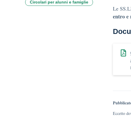
Circolari per alunni e famiglie
Le SS.LL
entro e 
Docu
Pubblicat
Eccetto dov