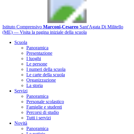
Istituto Comprensivo
Marconi-Cesareo
Sant'Agata Di Militello
(ME)
— Visita la pagina iniziale della scuola
Scuola
Panoramica
Presentazione
I luoghi
Le persone
I numeri della scuola
Le carte della scuola
Organizzazione
La storia
Servizi
Panoramica
Personale scolastico
Famiglie e studenti
Percorsi di studio
Tutti i servizi
Novità
Panoramica
Le notizie