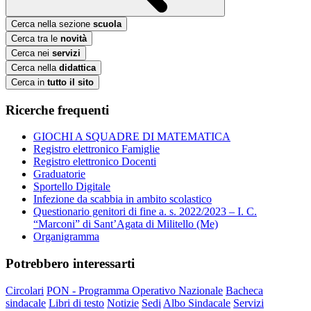
Cerca nella sezione
scuola
Cerca tra le
novità
Cerca nei
servizi
Cerca nella
didattica
Cerca in
tutto il sito
Ricerche frequenti
GIOCHI A SQUADRE DI MATEMATICA
Registro elettronico Famiglie
Registro elettronico Docenti
Graduatorie
Sportello Digitale
Infezione da scabbia in ambito scolastico
Questionario genitori di fine a. s. 2022/2023 – I. C.
“Marconi” di Sant’Agata di Militello (Me)
Organigramma
Potrebbero interessarti
Circolari
PON - Programma Operativo Nazionale
Bacheca
sindacale
Libri di testo
Notizie
Sedi
Albo Sindacale
Servizi