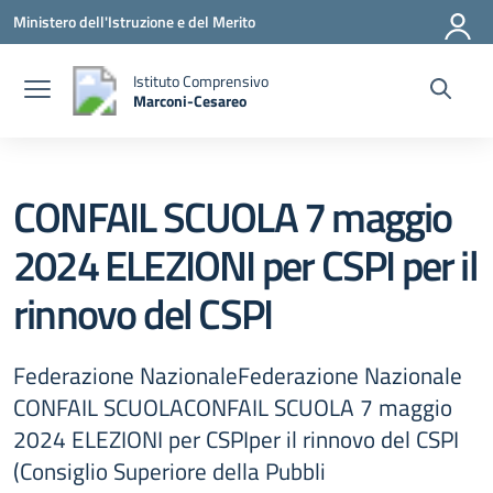
Vai ai contenuti
Vai al menu di navigazione
Vai al footer
Ministero dell'Istruzione e del Merito
Istituto Comprensivo
Marconi-Cesareo
— Visita la pagina iniziale della scuola
CONFAIL SCUOLA 7 maggio
2024 ELEZIONI per CSPI per il
rinnovo del CSPI
Federazione NazionaleFederazione Nazionale
CONFAIL SCUOLACONFAIL SCUOLA 7 maggio
2024 ELEZIONI per CSPIper il rinnovo del CSPI
(Consiglio Superiore della Pubbli