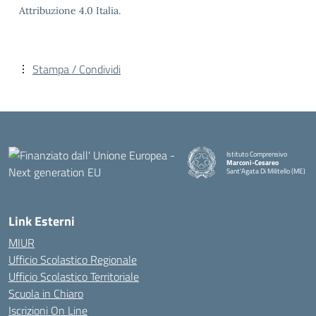
Attribuzione 4.0 Italia.
Stampa / Condividi
Istituto Comprensivo
Marconi-Cesareo
Sant'Agata Di Militello (ME)
— Visita la pagina iniziale della
Link Esterni
MIUR
Ufficio Scolastico Regionale
Ufficio Scolastico Territoriale
Scuola in Chiaro
Iscrizioni On Line