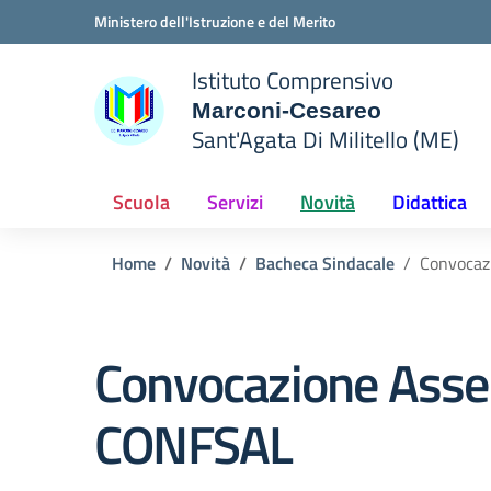
Vai ai contenuti
Vai al menu di navigazione
Vai al footer
Ministero dell'Istruzione e del Merito
Istituto Comprensivo
Marconi-Cesareo
Sant'Agata Di Militello (ME)
 della scuola
— Visita la pagina iniziale del
Scuola
Servizi
Novità
Didattica
Home
Novità
Bacheca Sindacale
Convocaz
Convocazione Asse
CONFSAL