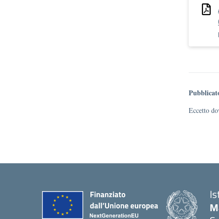
Pubblicat
Eccetto dov
Is
M