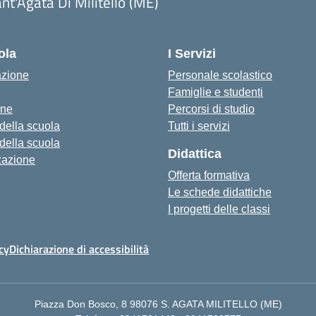
nt'Agata Di Militello (ME)
Visita la pagina iniziale della scuola
ola
I Servizi
azione
Personale scolastico
Famiglie e studenti
one
Percorsi di studio
 della scuola
Tutti i servizi
 della scuola
Didattica
zazione
Offerta formativa
Le schede didattiche
I progetti delle classi
cy
Dichiarazione di accessibilità
Piazza Don Bosco, 8 98076 S. AGATA MILITELLO (ME)