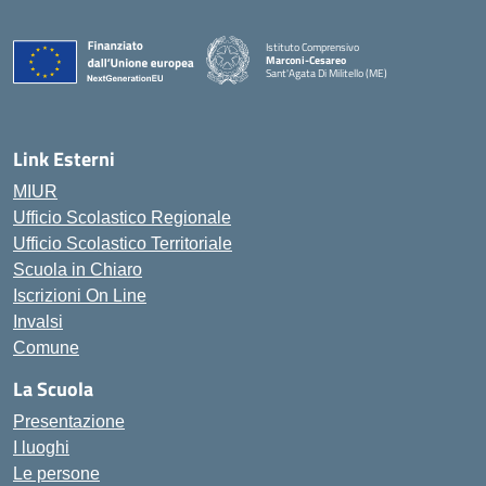
Istituto Comprensivo
Marconi-Cesareo
Sant'Agata Di Militello (ME)
— Visita la pagina iniziale della scuola
Link Esterni
MIUR
Ufficio Scolastico Regionale
Ufficio Scolastico Territoriale
Scuola in Chiaro
Iscrizioni On Line
Invalsi
Comune
La Scuola
Presentazione
I luoghi
Le persone