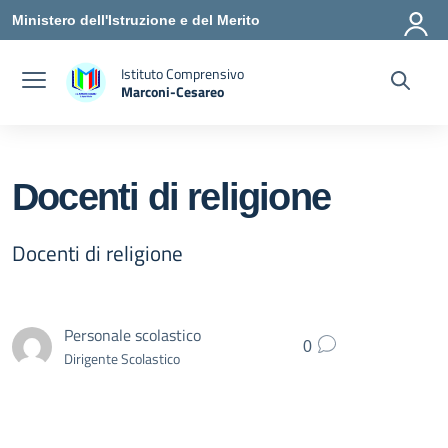
Vai ai contenuti
Vai al menu di navigazione
Vai al footer
Ministero dell'Istruzione e del Merito
Istituto Comprensivo
Marconi-Cesareo
— Visita la pagina iniziale della scuola
Docenti di religione
Docenti di religione
Personale scolastico
0
Dirigente Scolastico