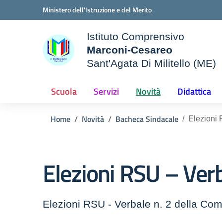
Vai ai contenuti
Vai al menu di navigazione
Vai al footer
Ministero dell'Istruzione e del Merito
Istituto Comprensivo
Marconi-Cesareo
Sant'Agata Di Militello (ME)
le della scuola
— Visita la pagina iniziale d
Scuola
Servizi
Novità
Didattica
Home
Novità
Bacheca Sindacale
Elezioni 
Elezioni RSU – Verb
Elezioni RSU - Verbale n. 2 della Com