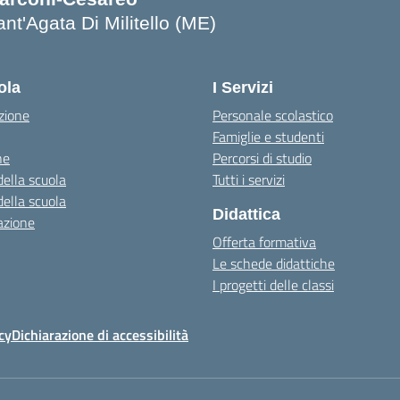
nt'Agata Di Militello (ME)
Visita la pagina iniziale della scuola
ola
I Servizi
zione
Personale scolastico
Famiglie e studenti
ne
Percorsi di studio
della scuola
Tutti i servizi
della scuola
Didattica
azione
Offerta formativa
Le schede didattiche
I progetti delle classi
cy
Dichiarazione di accessibilità