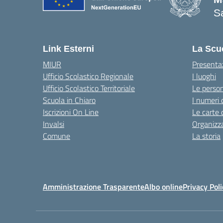
Sa
— 
Link Esterni
La Scu
MIUR
Presenta
Ufficio Scolastico Regionale
I luoghi
Ufficio Scolastico Territoriale
Le perso
Scuola in Chiaro
I numeri 
Iscrizioni On Line
Le carte 
Invalsi
Organizz
Comune
La storia
Amministrazione Trasparente
Albo online
Privacy Poli