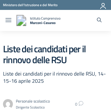
Vai ai contenuti
Vai al menu di navigazione
Vai al footer
Ministero dell'Istruzione e del Merito
Istituto Comprensivo
Marconi-Cesareo
— Visita la pagina iniziale della scuola
Liste dei candidati per il
rinnovo delle RSU
Liste dei candidati per il rinnovo delle RSU, 14-
15-16 aprile 2025
Personale scolastico
0
Dirigente Scolastico