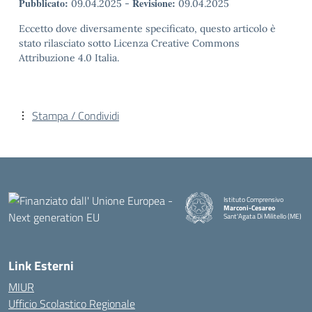
Pubblicato:
Revisione:
09.04.2025
-
09.04.2025
Eccetto dove diversamente specificato, questo articolo è
stato rilasciato sotto Licenza Creative Commons
Attribuzione 4.0 Italia.
Stampa / Condividi
Istituto Comprensivo
Marconi-Cesareo
Sant'Agata Di Militello (ME)
— Visita la pagina iniziale della
Link Esterni
MIUR
Ufficio Scolastico Regionale