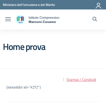
Vai ai contenuti
Vai al menu di navigazione
Vai al footer
Ministero dell'Istruzione e del Merito
Istituto Comprensivo
a
Marconi-Cesareo
— Visita la pagina iniziale della scuola
Home prova
Stampa / Condividi
[metaslider id=”4252″]