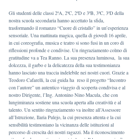
Gli studenti delle classi 2ªA, 2ªC, 2ªD e 3ªB, 3ªC, 3ªD della
nostra scuola secondaria hanno accettato la sfida,
trasformando il romanzo “Cuore di cristallo” in un’esperienza
sensoriale. Una mattinata magica, quella di giovedì 16 aprile,
in cui coreografia, musica e teatro si sono fusi in un coro di
riflessioni profonde e condivise. Un ringraziamento colmo di
gratitudine va a Tea Ranno. La sua presenza luminosa, la sua
dolcezza, il garbo e la delicatezza della sua testimonianza
hanno lasciato una traccia indelebile nei nostri cuori. Grazie a
Teodoro Cafarelli, la cui guida ha reso il progetto “Incontro
con l’autore” un autentico viaggio di scoperta condivisa e al
nostro Dirigente, l’Ing. Antonino Nino Macula, che con
lungimiranza sostiene una scuola aperta alla creatività e al
talento. Un sentito ringraziamento va inoltre all’Assessore
all’Istruzione, Ilaria Pulejo, la cui presenza attenta e la cui
sensibilità testimoniano la vicinanza delle istituzioni al
percorso di crescita dei nostri ragazzi. Ma il riconoscimento