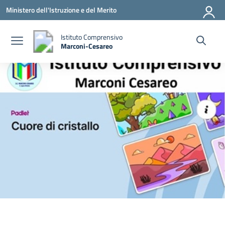
Vai ai contenuti
Vai al menu di navigazione
Vai al footer
Ministero dell'Istruzione e del Merito
Istituto Comprensivo
Marconi-Cesareo
— Visita la pagina iniziale della scuola