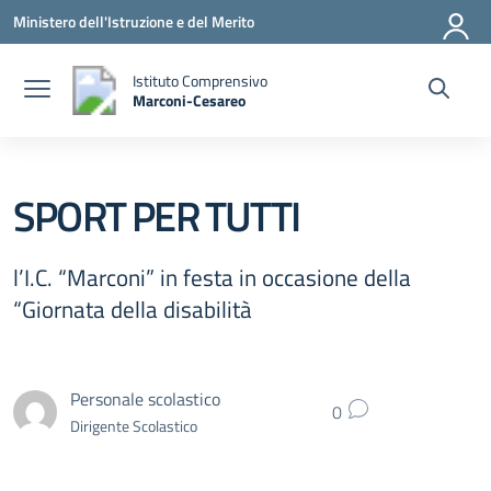
Vai ai contenuti
Vai al menu di navigazione
Vai al footer
Ministero dell'Istruzione e del Merito
Istituto Comprensivo
Marconi-Cesareo
— Visita la pagina iniziale della scuola
SPORT PER TUTTI
l’I.C. “Marconi” in festa in occasione della
“Giornata della disabilità
Personale scolastico
0
Dirigente Scolastico