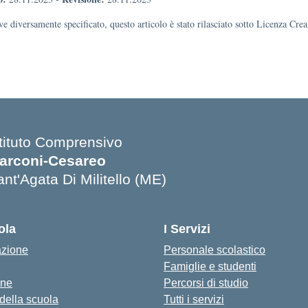
e diversamente specificato, questo articolo è stato rilasciato sotto Licenza Cr
stituto Comprensivo
arconi-Cesareo
nt'Agata Di Militello (ME)
Visita la pagina iniziale della scuola
ola
I Servizi
azione
Personale scolastico
Famiglie e studenti
one
Percorsi di studio
 della scuola
Tutti i servizi