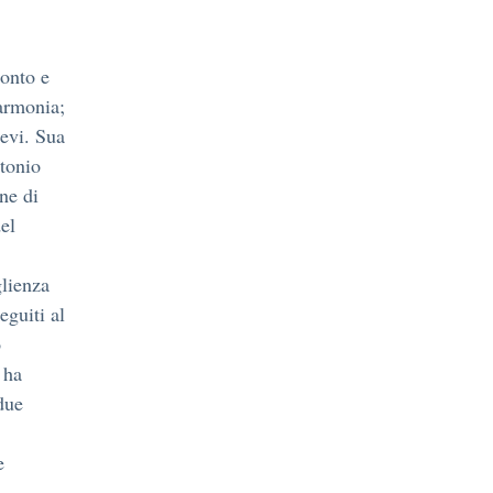
ronto e
’armonia;
ievi. Sua
ntonio
ne di
el
glienza
eguiti al
o
 ha
 due
e