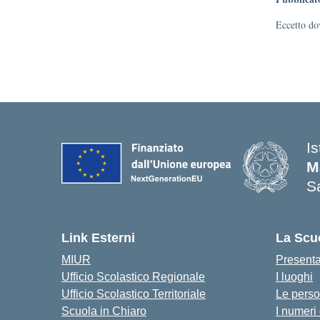
Eccetto dov
I
M
Sa
— 
Link Esterni
La Scu
MIUR
Present
Ufficio Scolastico Regionale
I luoghi
Ufficio Scolastico Territoriale
Le pers
Scuola in Chiaro
I numeri