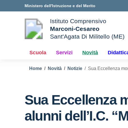
Vai ai contenuti
Vai al menu di navigazione
Vai al footer
Ministero dell'Istruzione e del Merito
Istituto Comprensivo
Marconi-Cesareo
Sant'Agata Di Militello (ME)
le della scuola
— Visita la pagina iniziale d
Scuola
Servizi
Novità
Didattic
Home
Novità
Notizie
Sua Eccellenza mons
Sua Eccellenza m
alunni dell’I.C. “