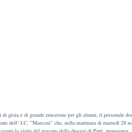
di gioia e di grande emozione per gli alunni, il personale do
nte dell’ I.C. ”Marconi” che, nella mattinata di martedì 28 
cevuto la visita del vescovo della diocesi di Patti, monsignor