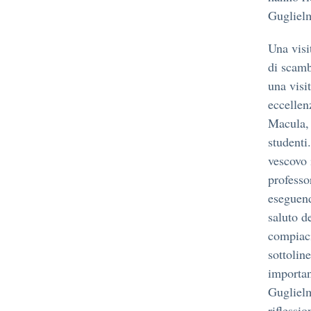
Gugliel
Una visi
di scamb
una visi
eccellen
Macula, 
studenti
vescovo 
professo
eseguend
saluto d
compiaci
sottoline
importan
Guglielm
riflessi