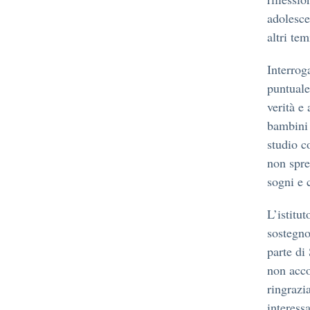
adolescen
altri tem
Interrog
puntuale
verità e
bambini 
studio c
non spre
sogni e 
L’istitu
sostegno
parte di
non acco
ringrazi
interessa