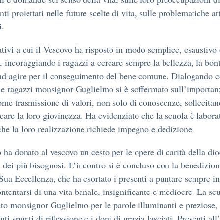
ti proiettati nelle future scelte di vita, sulle problematiche at
i.
ativi a cui il Vescovo ha risposto in modo semplice, esaustivo 
, incoraggiando i ragazzi a cercare sempre la bellezza, la bont
 ad agire per il conseguimento del bene comune. Dialogando 
e ragazzi monsignor Guglielmo si è soffermato sull’importan
ome trasmissione di valori, non solo di conoscenze, sollecitan
care la loro giovinezza. Ha evidenziato che la scuola è laborat
che la loro realizzazione richiede impegno e dedizione.
to ha donato al vescovo un cesto per le opere di carità della dio
 dei più bisognosi. L’incontro si è concluso con la benedizion
 Sua Eccellenza, che ha esortato i presenti a puntare sempre in
ntentarsi di una vita banale, insignificante e mediocre. La sc
ato monsignor Guglielmo per le parole illuminanti e preziose, 
nti spunti di riflessione e i doni di grazia lasciati. Presenti all