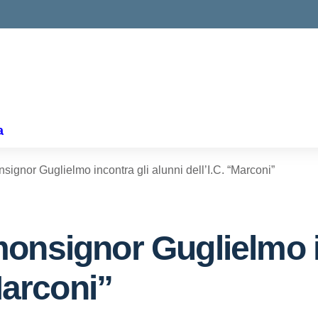
ella scuola
a
ignor Guglielmo incontra gli alunni dell’I.C. “Marconi”
onsignor Guglielmo i
Marconi”