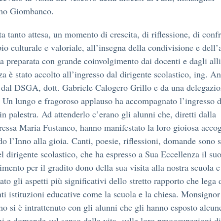
mo Giombanco.
ta tanto attesa, un momento di crescita, di riflessione, di conf
io culturale e valoriale, all’insegna della condivisione e dell
ta preparata con grande coinvolgimento dai docenti e dagli all
za è stato accolto all’ingresso dal dirigente scolastico, ing. A
dal DSGA, dott. Gabriele Calogero Grillo e da una delegazio
. Un lungo e fragoroso applauso ha accompagnato l’ingresso d
in palestra. Ad attenderlo c’erano gli alunni che, diretti dalla
ressa Maria Fustaneo, hanno manifestato la loro gioiosa acco
o l’Inno alla gioia. Canti, poesie, riflessioni, domande sono s
el dirigente scolastico, che ha espresso a Sua Eccellenza il su
mento per il gradito dono della sua visita alla nostra scuola e
ato gli aspetti più significativi dello stretto rapporto che lega
ti istituzioni educative come la scuola e la chiesa. Monsignor
o si è intrattenuto con gli alunni che gli hanno esposto alcun
oni e domande sul senso della vita, sulle loro preoccupazioni di