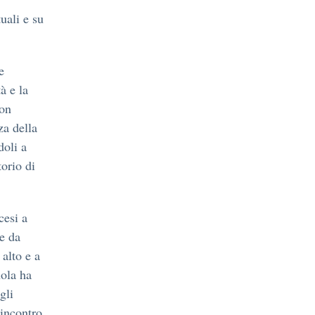
tuali e su
e
à e la
con
za della
doli a
orio di
cesi a
e da
 alto e a
uola ha
gli
’incontro