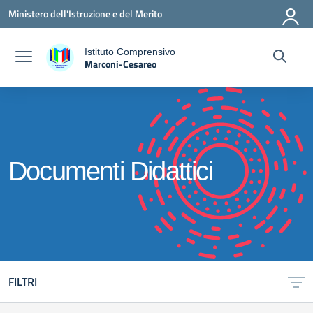
Vai ai contenuti
Vai al menu di navigazione
Vai al footer
Ministero dell'Istruzione e del Merito
Istituto Comprensivo
Marconi-Cesareo
a
— Visita la pagina iniziale della scuola
Documenti Didattici
FILTRI