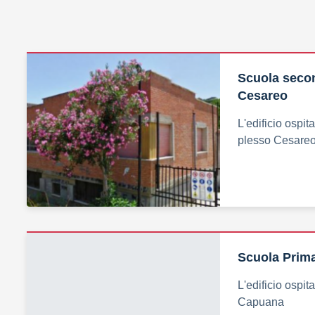
Scuola secon
Cesareo
L'edificio ospit
plesso Cesare
Scuola Prim
L'edificio ospit
Capuana