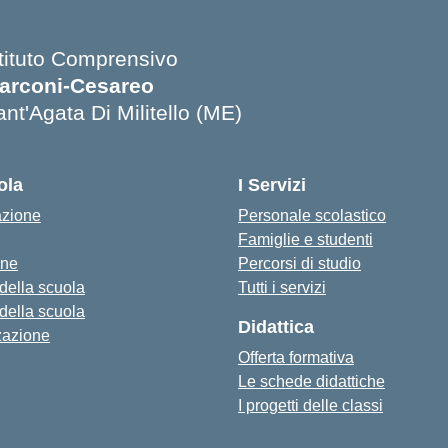
stituto Comprensivo
arconi-Cesareo
nt'Agata Di Militello (ME)
Visita la pagina iniziale della scuola
ola
I Servizi
azione
Personale scolastico
Famiglie e studenti
one
Percorsi di studio
 della scuola
Tutti i servizi
 della scuola
Didattica
zazione
Offerta formativa
Le schede didattiche
I progetti delle classi