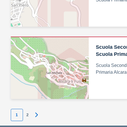
Scuola Secon
Scuola Primar
Scuola Seconda
Primaria Alcara 
1
2
Pagina successiva