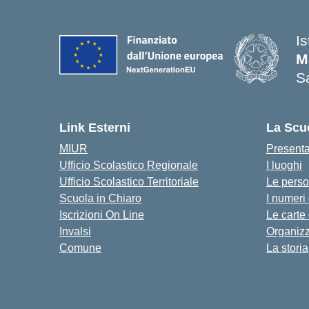
I
M
Sa
— 
Link Esterni
La Scu
MIUR
Present
Ufficio Scolastico Regionale
I luoghi
Ufficio Scolastico Territoriale
Le pers
Scuola in Chiaro
I numeri
Iscrizioni On Line
Le carte
Invalsi
Organiz
Comune
La storia