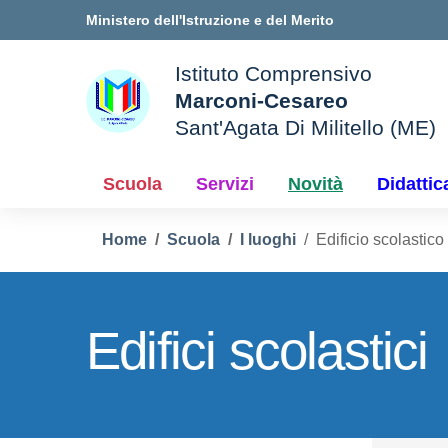
Vai ai contenuti
Vai al menu di navigazione
Vai al footer
Ministero dell'Istruzione e del Merito
Istituto Comprensivo
Marconi-Cesareo
Sant'Agata Di Militello (ME)
le della scuola
— Visita la pagina iniziale d
Scuola
Servizi
Novità
Didattic
Home
Scuola
I luoghi
Edificio scolastico
Edifici scolastici