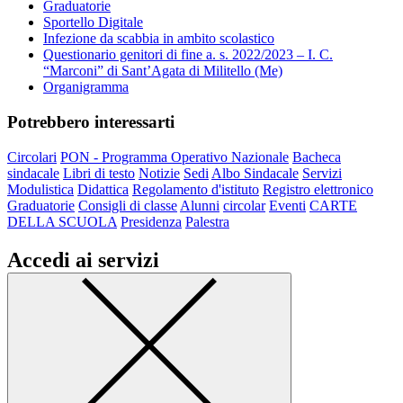
Graduatorie
Sportello Digitale
Infezione da scabbia in ambito scolastico
Questionario genitori di fine a. s. 2022/2023 – I. C.
“Marconi” di Sant’Agata di Militello (Me)
Organigramma
Potrebbero interessarti
Circolari
PON - Programma Operativo Nazionale
Bacheca
sindacale
Libri di testo
Notizie
Sedi
Albo Sindacale
Servizi
Modulistica
Didattica
Regolamento d'istituto
Registro elettronico
Graduatorie
Consigli di classe
Alunni
circolar
Eventi
CARTE
DELLA SCUOLA
Presidenza
Palestra
Accedi ai servizi