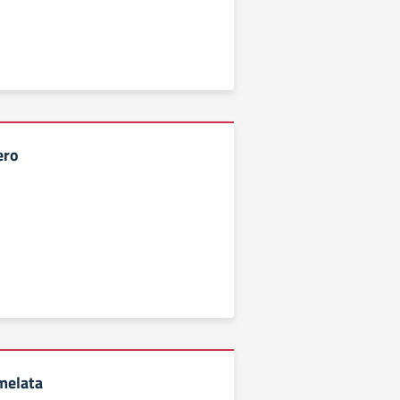
ero
melata