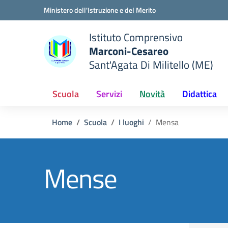
Vai ai contenuti
Vai al menu di navigazione
Vai al footer
Ministero dell'Istruzione e del Merito
Istituto Comprensivo
Marconi-Cesareo
Sant'Agata Di Militello (ME)
 della scuola
— Visita la pagina iniziale del
Scuola
Servizi
Novità
Didattica
Home
Scuola
I luoghi
Mensa
Mense