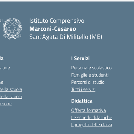
Istituto Comprensivo
Marconi-Cesareo
Sant'Agata Di Militello (ME)
— Visita la pagina iniziale della scuola
la
I Servizi
zione
Personale scolastico
Famiglie e studenti
ne
Percorsi di studio
della scuola
Tutti i servizi
della scuola
Didattica
azione
Offerta formativa
Le schede didattiche
I progetti delle classi