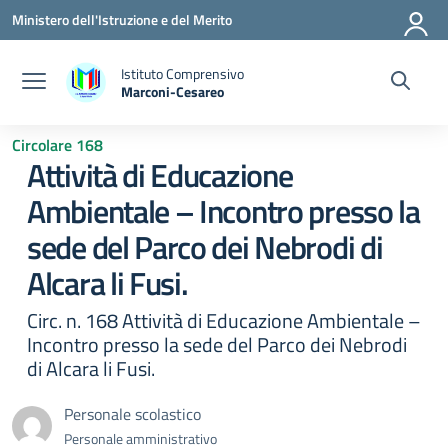
Vai ai contenuti
Vai al menu di navigazione
Vai al footer
Ministero dell'Istruzione e del Merito
Istituto Comprensivo
Marconi-Cesareo
— Visita la pagina iniziale della scuola
Circolare 168
Attività di Educazione
Ambientale – Incontro presso la
sede del Parco dei Nebrodi di
Alcara li Fusi.
Circ. n. 168 Attività di Educazione Ambientale –
Incontro presso la sede del Parco dei Nebrodi
di Alcara li Fusi.
Personale scolastico
Personale amministrativo