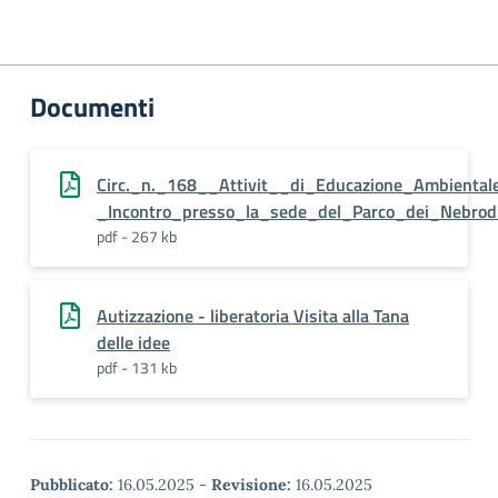
Documenti
Circ._n._168__Attivit__di_Educazione_Ambiental
_Incontro_presso_la_sede_del_Parco_dei_Nebrod
pdf - 267 kb
Autizzazione - liberatoria Visita alla Tana
delle idee
pdf - 131 kb
Pubblicato:
16.05.2025
-
Revisione:
16.05.2025