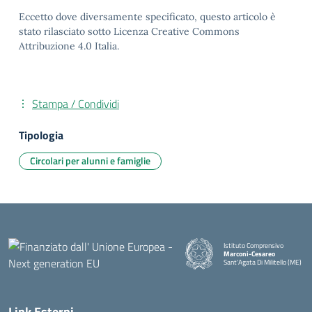
Eccetto dove diversamente specificato, questo articolo è
stato rilasciato sotto Licenza Creative Commons
Attribuzione 4.0 Italia.
Stampa / Condividi
Tipologia
Circolari per alunni e famiglie
Istituto Comprensivo
Marconi-Cesareo
Sant'Agata Di Militello (ME)
— Visita la pagina iniziale della
Link Esterni