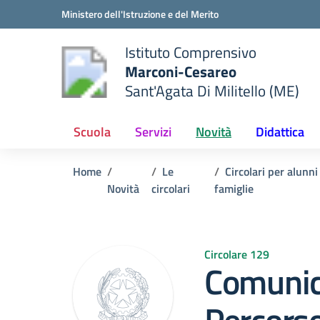
Vai ai contenuti
Vai al menu di navigazione
Vai al footer
Ministero dell'Istruzione e del Merito
Istituto Comprensivo
Marconi-Cesareo
Sant'Agata Di Militello (ME)
 della scuola
— Visita la pagina iniziale del
Scuola
Servizi
Novità
Didattica
Home
Le
Circolari per alunni
Novità
circolari
famiglie
Circolare 129
Comunic