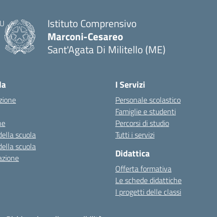
Istituto Comprensivo
Marconi-Cesareo
Sant'Agata Di Militello (ME)
— Visita la pagina iniziale della scuola
la
I Servizi
zione
Personale scolastico
Famiglie e studenti
ne
Percorsi di studio
della scuola
Tutti i servizi
della scuola
Didattica
azione
Offerta formativa
Le schede didattiche
I progetti delle classi