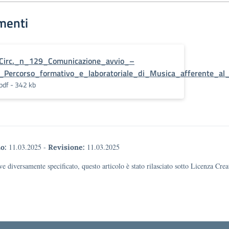
menti
Circ._n_129_Comunicazione_avvio_–
_Percorso_formativo_e_laboratoriale_di_Musica_afferente_al_
pdf - 342 kb
11.03.2025
-
11.03.2025
o:
Revisione:
e diversamente specificato, questo articolo è stato rilasciato sotto Licenza Cr