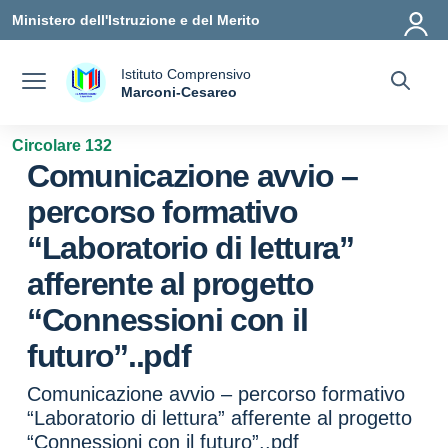
Vai ai contenuti
Vai al menu di navigazione
Vai al footer
Ministero dell'Istruzione e del Merito
Istituto Comprensivo
a
Marconi-Cesareo
— Visita la pagina iniziale della scuola
Circolare 132
Comunicazione avvio –
percorso formativo
“Laboratorio di lettura”
afferente al progetto
“Connessioni con il
futuro”..pdf
Comunicazione avvio – percorso formativo
“Laboratorio di lettura” afferente al progetto
“Connessioni con il futuro”..pdf