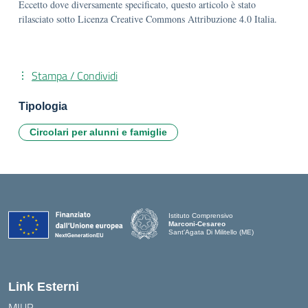
Eccetto dove diversamente specificato, questo articolo è stato
rilasciato sotto Licenza Creative Commons Attribuzione 4.0 Italia.
Stampa / Condividi
Tipologia
Circolari per alunni e famiglie
Istituto Comprensivo
Marconi-Cesareo
Sant'Agata Di Militello (ME)
— Visita la pagina iniziale della scuola
Link Esterni
MIUR