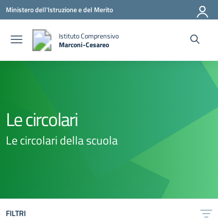
Vai ai contenuti
Vai al menu di navigazione
Vai al footer
Ministero dell'Istruzione e del Merito
Istituto Comprensivo
Marconi-Cesareo
— Visita la pagina iniziale della scuola
Le circolari
Le circolari della scuola
FILTRI