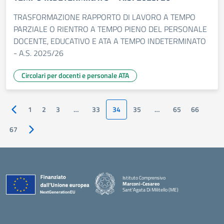
TRASFORMAZIONE RAPPORTO DI LAVORO A TEMPO
PARZIALE O RIENTRO A TEMPO PIENO DEL PERSONALE
DOCENTE, EDUCATIVO E ATA A TEMPO INDETERMINATO
- A.S. 2025/26
Circolari per docenti e personale ATA
1
2
3
…
33
34
35
…
65
66
Pagina precedente
67
Pagina successiva
Istituto Comprensivo
Marconi-Cesareo
Sant'Agata Di Militello (ME)
— Visita la pagina iniziale della scuola