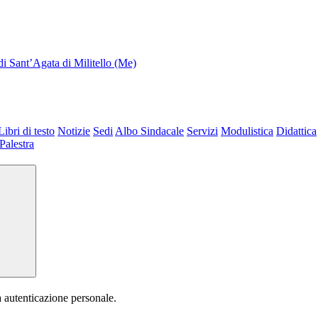
di Sant’Agata di Militello (Me)
Libri di testo
Notizie
Sedi
Albo Sindacale
Servizi
Modulistica
Didattica
Palestra
a autenticazione personale.