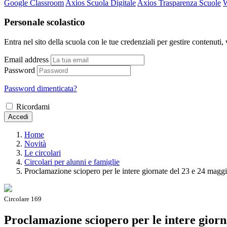
Google Classroom
Axios Scuola Digitale
Axios Trasparenza Scuole
W
Personale scolastico
Entra nel sito della scuola con le tue credenziali per gestire contenuti, v
Email address
Password
Password dimenticata?
Ricordami
Accedi
Home
Novità
Le circolari
Circolari per alunni e famiglie
Proclamazione sciopero per le intere giornate del 23 e 24 magg
Circolare 169
Proclamazione sciopero per le intere giorn