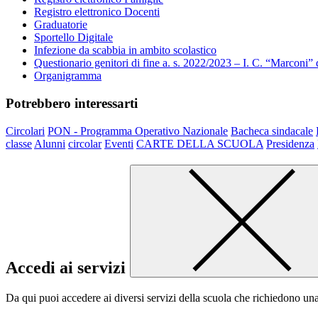
Registro elettronico Docenti
Graduatorie
Sportello Digitale
Infezione da scabbia in ambito scolastico
Questionario genitori di fine a. s. 2022/2023 – I. C. “Marconi” 
Organigramma
Potrebbero interessarti
Circolari
PON - Programma Operativo Nazionale
Bacheca sindacale
classe
Alunni
circolar
Eventi
CARTE DELLA SCUOLA
Presidenza
Accedi ai servizi
Da qui puoi accedere ai diversi servizi della scuola che richiedono un