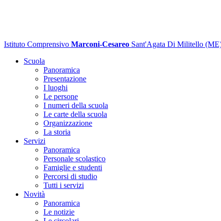
Istituto Comprensivo
Marconi-Cesareo
Sant'Agata Di Militello (ME
Scuola
Panoramica
Presentazione
I luoghi
Le persone
I numeri della scuola
Le carte della scuola
Organizzazione
La storia
Servizi
Panoramica
Personale scolastico
Famiglie e studenti
Percorsi di studio
Tutti i servizi
Novità
Panoramica
Le notizie
Le circolari