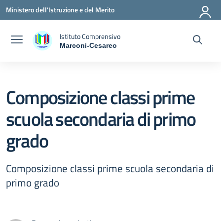
Vai ai contenuti
Vai al menu di navigazione
Vai al footer
Ministero dell'Istruzione e del Merito
Istituto Comprensivo
Marconi-Cesareo
— Visita la pagina iniziale della scuola
Composizione classi prime
scuola secondaria di primo
grado
Composizione classi prime scuola secondaria di
primo grado