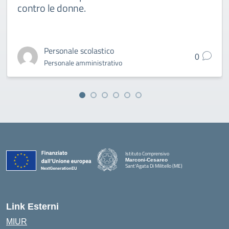
contro le donne.
Personale scolastico
0
Personale amministrativo
Istituto Comprensivo
Marconi-Cesareo
Sant'Agata Di Militello (ME)
— Visita la pagina iniziale della scuola
Link Esterni
MIUR