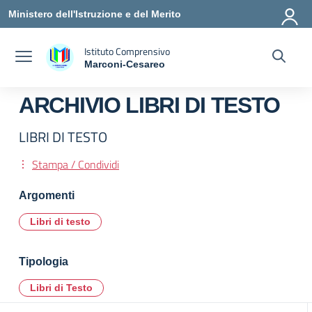
Vai ai contenuti
Vai al menu di navigazione
Vai al footer
Ministero dell'Istruzione e del Merito
Istituto Comprensivo
Marconi-Cesareo
— Visita la pagina iniziale della scuola
ARCHIVIO LIBRI DI TESTO
LIBRI DI TESTO
Stampa / Condividi
Argomenti
Libri di testo
Tipologia
Libri di Testo