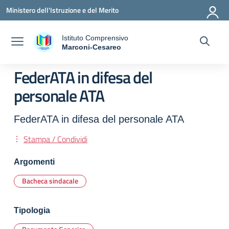
Vai ai contenuti
Vai al menu di navigazione
Vai al footer
Ministero dell'Istruzione e del Merito
Istituto Comprensivo
a
Marconi-Cesareo
— Visita la pagina iniziale della scuola
FederATA in difesa del
personale ATA
FederATA in difesa del personale ATA
Stampa / Condividi
Argomenti
Bacheca sindacale
Tipologia