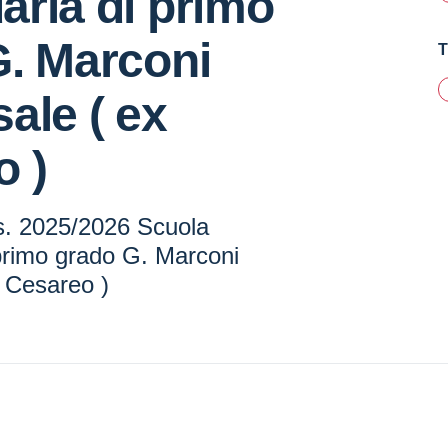
ria di primo
G. Marconi
T
ale ( ex
o )
a.s. 2025/2026 Scuola
primo grado G. Marconi
x Cesareo )