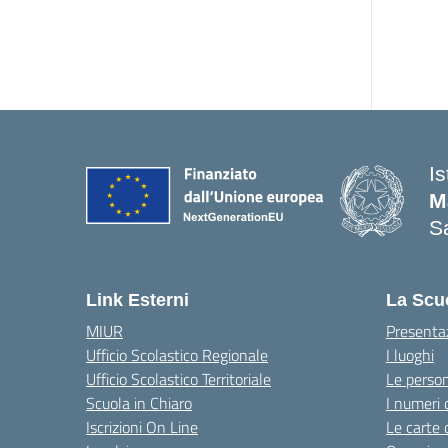
I
M
Sa
— 
Link Esterni
La Scu
MIUR
Presenta
Ufficio Scolastico Regionale
I luoghi
Ufficio Scolastico Territoriale
Le perso
Scuola in Chiaro
I numeri 
Iscrizioni On Line
Le carte 