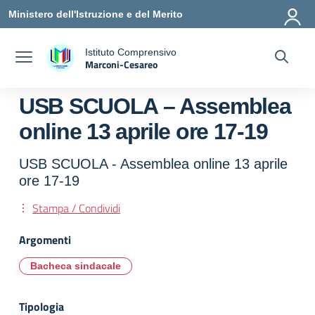
Vai ai contenuti
Vai al menu di navigazione
Vai al footer
Ministero dell'Istruzione e del Merito
Istituto Comprensivo
Marconi-Cesareo
a
— Visita la pagina iniziale della scuola
USB SCUOLA – Assemblea
online 13 aprile ore 17-19
USB SCUOLA - Assemblea online 13 aprile
ore 17-19
Stampa / Condividi
Argomenti
Bacheca sindacale
Tipologia