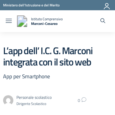
Vai ai contenuti
Vai al menu di navigazione
Vai al footer
Ministero dell'Istruzione e del Merito
Istituto Comprensivo
Marconi-Cesareo
— Visita la pagina iniziale della scuola
L’app dell’ I.C. G. Marconi
integrata con il sito web
App per Smartphone
Personale scolastico
0
Dirigente Scolastico