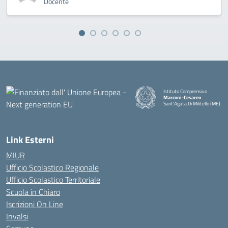
Docente
Istituto Comprensivo
Marconi-Cesareo
Sant'Agata Di Militello (ME)
— Visita la pagina iniziale della
Link Esterni
MIUR
Ufficio Scolastico Regionale
Ufficio Scolastico Territoriale
Scuola in Chiaro
Iscrizioni On Line
Invalsi