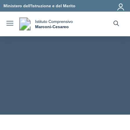
Vai ai contenuti
Vai al menu di navigazione
Vai al footer
Ministero dell'Istruzione e del Merito
Istituto Comprensivo
a
Marconi-Cesareo
— Visita la pagina iniziale della scuola