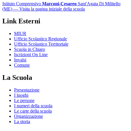
Istituto Comprensivo
Marconi-Cesareo
Sant'Agata Di Militello
(ME)
— Visita la pagina iniziale della scuola
Link Esterni
MIUR
Ufficio Scolastico Regionale
Ufficio Scolastico Territoriale
Scuola in Chiaro
Iscrizioni On Line
Invalsi
Comune
La Scuola
Presentazione
I luoghi
Le persone
I numeri della scuola
Le carte della scuola
Organizzazione
La storia