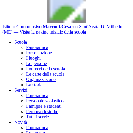
Istituto Comprensivo
Marconi-Cesareo
Sant'Agata Di Militello
(ME)
— Visita la pagina iniziale della scuola
Scuola
Panoramica
Presentazione
I luoghi
Le persone
I numeri della scuola
Le carte della scuola
Organizzazione
La storia
Servizi
Panoramica
Personale scolastico
Famiglie e studenti
Percorsi di studio
Tutti i servizi
Novità
Panoramica
Le notizie