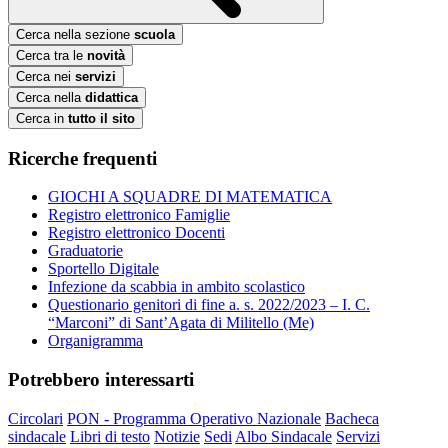
Cerca nella sezione
scuola
Cerca tra le
novità
Cerca nei
servizi
Cerca nella
didattica
Cerca in
tutto il sito
Ricerche frequenti
GIOCHI A SQUADRE DI MATEMATICA
Registro elettronico Famiglie
Registro elettronico Docenti
Graduatorie
Sportello Digitale
Infezione da scabbia in ambito scolastico
Questionario genitori di fine a. s. 2022/2023 – I. C.
“Marconi” di Sant’Agata di Militello (Me)
Organigramma
Potrebbero interessarti
Circolari
PON - Programma Operativo Nazionale
Bacheca
sindacale
Libri di testo
Notizie
Sedi
Albo Sindacale
Servizi