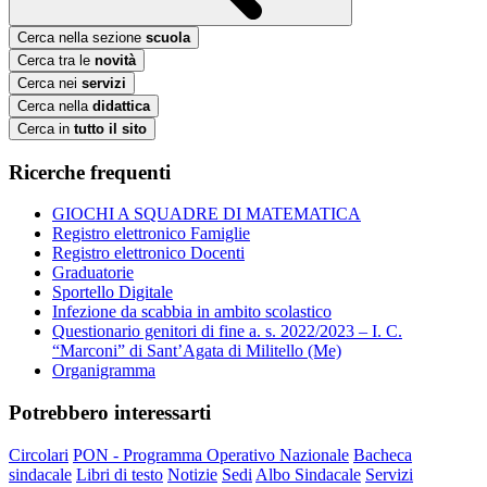
Cerca nella sezione
scuola
Cerca tra le
novità
Cerca nei
servizi
Cerca nella
didattica
Cerca in
tutto il sito
Ricerche frequenti
GIOCHI A SQUADRE DI MATEMATICA
Registro elettronico Famiglie
Registro elettronico Docenti
Graduatorie
Sportello Digitale
Infezione da scabbia in ambito scolastico
Questionario genitori di fine a. s. 2022/2023 – I. C.
“Marconi” di Sant’Agata di Militello (Me)
Organigramma
Potrebbero interessarti
Circolari
PON - Programma Operativo Nazionale
Bacheca
sindacale
Libri di testo
Notizie
Sedi
Albo Sindacale
Servizi