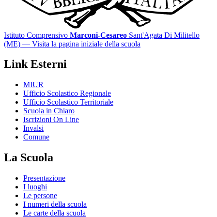
Istituto Comprensivo
Marconi-Cesareo
Sant'Agata Di Militello
(ME)
— Visita la pagina iniziale della scuola
Link Esterni
MIUR
Ufficio Scolastico Regionale
Ufficio Scolastico Territoriale
Scuola in Chiaro
Iscrizioni On Line
Invalsi
Comune
La Scuola
Presentazione
I luoghi
Le persone
I numeri della scuola
Le carte della scuola