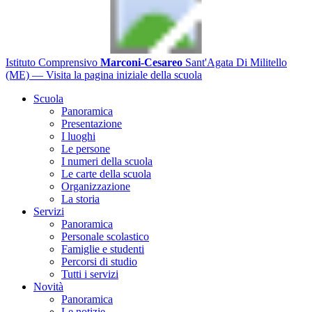
Istituto Comprensivo
Marconi-Cesareo
Sant'Agata Di Militello
(ME)
— Visita la pagina iniziale della scuola
Scuola
Panoramica
Presentazione
I luoghi
Le persone
I numeri della scuola
Le carte della scuola
Organizzazione
La storia
Servizi
Panoramica
Personale scolastico
Famiglie e studenti
Percorsi di studio
Tutti i servizi
Novità
Panoramica
Le notizie