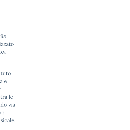
ile
izzato
.v.
tituto
ia e
r
tra le
ndo via
no
sicale.