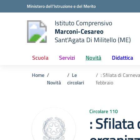
Vai ai contenuti
Vai al menu di navigazione
Vai al footer
Ministero dell'Istruzione e del Merito
Istituto Comprensivo
Marconi-Cesareo
Sant'Agata Di Militello (ME)
 della scuola
— Visita la pagina iniziale del
Scuola
Servizi
Novità
Didattica
Home
Le
: Sfilata di Carne
Novità
circolari
febbraio
Circolare 110
: Sfilata