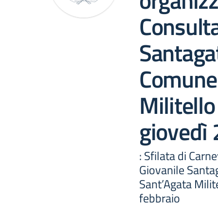
organizz
Consulta
Santagat
Comune 
Militello
giovedì 
: Sfilata di Car
Giovanile Santa
Sant’Agata Milit
febbraio