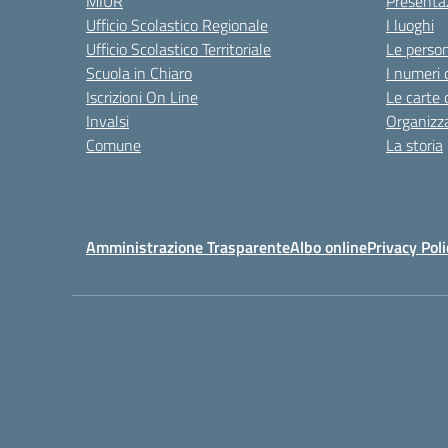
MIUR
Presenta
Ufficio Scolastico Regionale
I luoghi
Ufficio Scolastico Territoriale
Le perso
Scuola in Chiaro
I numeri 
Iscrizioni On Line
Le carte 
Invalsi
Organizz
Comune
La storia
Amministrazione Trasparente
Albo online
Privacy Poli