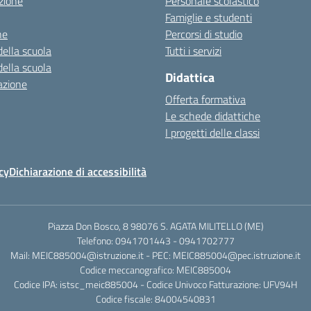
zione
Personale scolastico
Famiglie e studenti
ne
Percorsi di studio
della scuola
Tutti i servizi
della scuola
Didattica
azione
Offerta formativa
Le schede didattiche
I progetti delle classi
cy
Dichiarazione di accessibilità
Piazza Don Bosco, 8 98076 S. AGATA MILITELLO (ME)
Telefono: 0941701443 - 0941702777
Mail: MEIC885004@istruzione.it - PEC: MEIC885004@pec.istruzione.it
Codice meccanografico: MEIC885004
Codice IPA: istsc_meic885004 - Codice Univoco Fatturazione: UFV94H
Codice fiscale: 84004540831