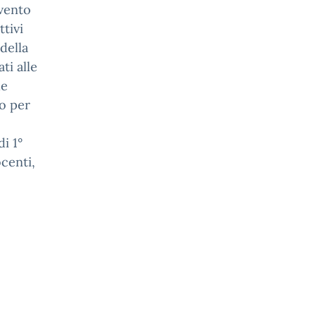
evento
ttivi
della
ti alle
le
lo per
i 1°
centi,