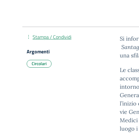
Stampa / Condividi
Si info
Santag
Argomenti
una sfi
Circolari
Le clas
accompa
intorno
General
l’inizi
vie Gen
Medici 
luogo i