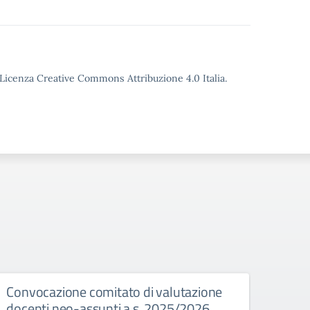
o Licenza Creative Commons Attribuzione 4.0 Italia.
Convocazione comitato di valutazione
Asco
docenti neo-assunti a.s. 2025/2026
degli