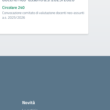
Circolare 240
Circo
Convocazione comitato di valutazione docenti neo-assunti
Ascolta
a.s. 2025/2026
Novità