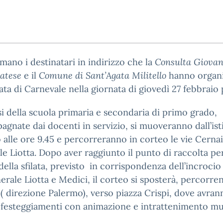
rmano i destinatari in indirizzo che la
Consulta Giovan
atese
e il
Comune di Sant’Agata Militello
hanno organ
lata di Carnevale nella giornata di giovedì 27 febbraio p
si della scuola primaria e secondaria di primo grado,
gnate dai docenti in servizio, si muoveranno dall’is
 alle ore 9.45 e percorreranno in corteo le vie Cerna
e Liotta. Dopo aver raggiunto il punto di raccolta pe
o della sfilata, previsto in corrispondenza dell’incrocio 
erale Liotta e Medici, il corteo si sposterà, percorre
( direzione Palermo), verso piazza Crispi, dove avran
 festeggiamenti con animazione e intrattenimento mu