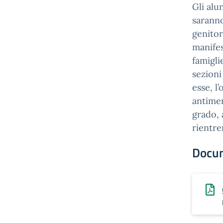
Gli alu
saranno
genitor
manifes
famigli
sezioni
esse, l
antimer
grado, 
rientre
Docu